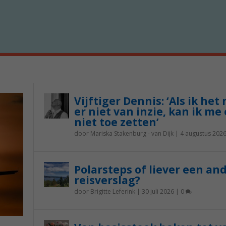
Vijftiger Dennis: ‘Als ik het
er niet van inzie, kan ik me 
niet toe zetten’
door
Mariska Stakenburg - van Dijk
|
4 augustus 202
Polarsteps of liever een an
reisverslag?
door
Brigitte Leferink
|
30 juli 2026
|
0