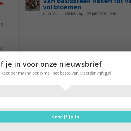
Van basissteek haken tot v
e.
vol bloemen
door
Marlies Mielekamp
|
28 juli 2026
|
0
es
k
nst is
jf je in voor onze nieuwsbrief
 het
lang
 keer per maand per e-mail het beste van MeerdanVijftig.nl
Sex on the beach: niet alleen
cocktail in Gambia
Schrijf je in
door
Brigitte Leferink
|
12 april 2023
|
0
Een mix van wodka, perzikenlikeur, sinaasappels