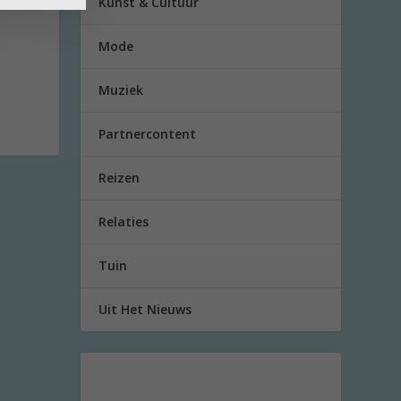
Kunst & Cultuur
Mode
Muziek
Partnercontent
Reizen
Relaties
Tuin
Uit Het Nieuws