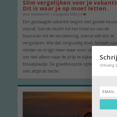
Slim vergelijken voor je vakanti
Dit is waar je op moet letten.
door
medewerker
|
6 augustus 2026
|
0
Een geslaagde vakantie begint met goede keuz
vooraf. Van de vlucht tot het hotel en van de
huurauto tot de verzekering, overal valt iets te
vergelijken. Wie dat zorgvuldig doet, betaalt vaa
minder en krijgt meer waar voor zijn geld. De ku
Schri
om niet alleen naar de prijs te kijken, maar naar
totaalplaatje. De goedkoopste optie is namelijk 
Ontvang 2
niet altijd de beste.