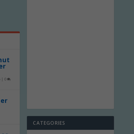
 nut
er
6
|
0
der
CATEGORIES