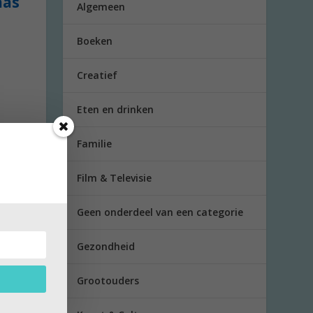
aas
Algemeen
Boeken
Creatief
Eten en drinken
Familie
Film & Televisie
Geen onderdeel van een categorie
Gezondheid
Grootouders
ap en