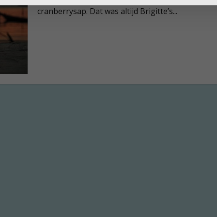
cranberrysap. Dat was altijd Brigitte’s...