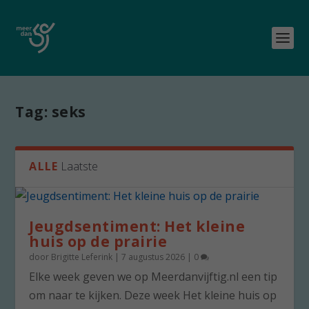
Tag:
seks
ALLE
Laatste
Jeugdsentiment: Het kleine
huis op de prairie
door
Brigitte Leferink
|
7 augustus 2026
|
0
Elke week geven we op Meerdanvijftig.nl een tip
om naar te kijken. Deze week Het kleine huis op