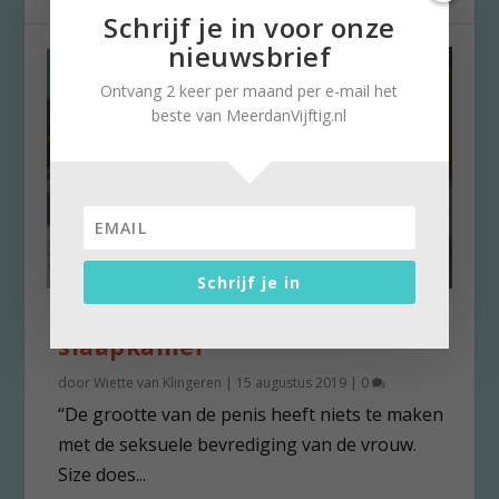
Schrijf je in voor onze
nieuwsbrief
Ontvang 2 keer per maand per e-mail het
beste van MeerdanVijftig.nl
Schrijf je in
Dr. Ruth haalt onbegrip uit de
slaapkamer
door
Wiette van Klingeren
|
15 augustus 2019
|
0
“De grootte van de penis heeft niets te maken
met de seksuele bevrediging van de vrouw.
Size does...