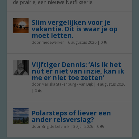
de prairie, een nieuwe Netflixserie.
Slim vergelijken voor je
vakantie. Dit is waar je op
moet letten.
door
medewerker
|
6 augustus 2026
|
0
Vijftiger Dennis: ‘Als ik het
nut er niet van inzie, kan ik
me er niet toe zetten’
door
Mariska Stakenburg - van Dijk
|
4 augustus 2026
|
0
Polarsteps of liever een
ander reisverslag?
door
Brigitte Leferink
|
30 juli 2026
|
0