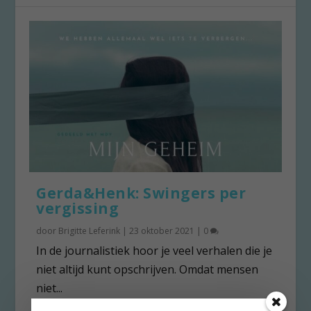
Gerda&Henk: Swingers per
vergissing
door
Brigitte Leferink
|
23 oktober 2021
|
0
In de journalistiek hoor je veel verhalen die je
niet altijd kunt opschrijven. Omdat mensen
niet...