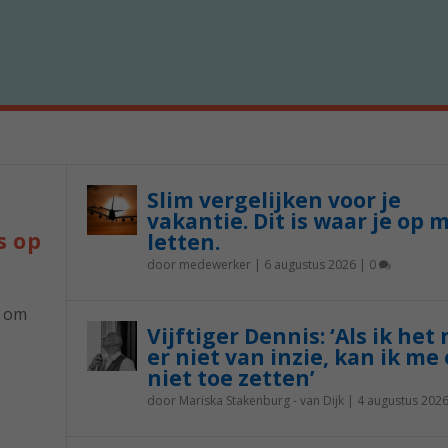
Slim vergelijken voor je
vakantie. Dit is waar je op 
s op
letten.
door
medewerker
|
6 augustus 2026
|
0
p om
Vijftiger Dennis: ‘Als ik het
er niet van inzie, kan ik me 
niet toe zetten’
door
Mariska Stakenburg - van Dijk
|
4 augustus 202