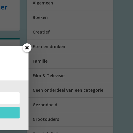
Algemeen
der
Boeken
Creatief
Eten en drinken
rs
Familie
nt in
Film & Televisie
Geen onderdeel van een categorie
Gezondheid
Grootouders