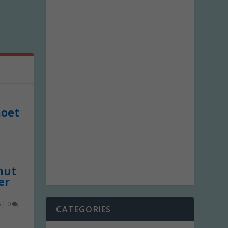
moet
 nut
er
6
|
0
CATEGORIES