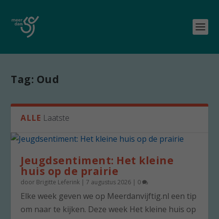
Tag:
Oud
ALLE
Laatste
Jeugdsentiment: Het kleine
huis op de prairie
door
Brigitte Leferink
|
7 augustus 2026
|
0
Elke week geven we op Meerdanvijftig.nl een tip
om naar te kijken. Deze week Het kleine huis op