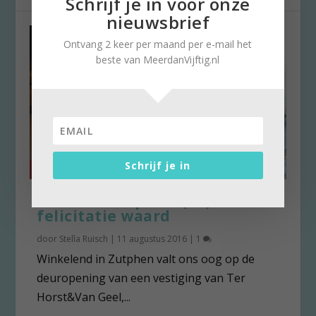
Schrijf je in voor onze
nieuwsbrief
Ontvang 2 keer per maand per e-mail het
beste van MeerdanVijftig.nl
Schrijf je in
Modeverkoopster (65) is
felicitatie waard
door
Stella Ruisch
|
11 augustus 2016
|
1
Winkelend in Zutphen valt ons oog op de
deuropening van een vestiging van Ter
Horst&Van Geel,...