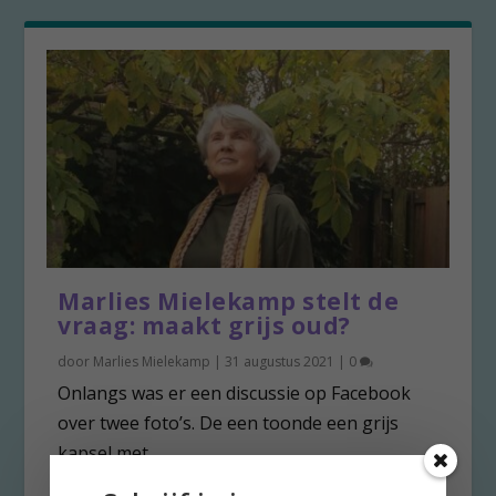
Marlies Mielekamp stelt de
vraag: maakt grijs oud?
door
Marlies Mielekamp
|
31 augustus 2021
|
0
Onlangs was er een discussie op Facebook
over twee foto’s. De een toonde een grijs
kapsel met...