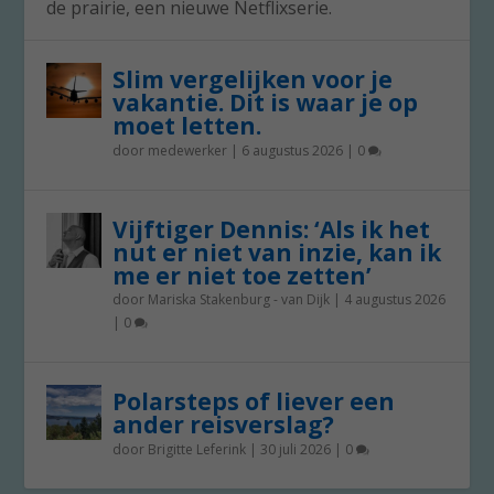
de prairie, een nieuwe Netflixserie.
Slim vergelijken voor je
vakantie. Dit is waar je op
moet letten.
door
medewerker
|
6 augustus 2026
|
0
Vijftiger Dennis: ‘Als ik het
nut er niet van inzie, kan ik
me er niet toe zetten’
door
Mariska Stakenburg - van Dijk
|
4 augustus 2026
|
0
Polarsteps of liever een
ander reisverslag?
door
Brigitte Leferink
|
30 juli 2026
|
0