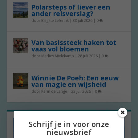
Polarsteps of liever een
ander reisverslag?
door
Brigitte Leferink
|
30 juli 2026
|
0
Van basissteek haken tot
vaas vol bloemen
door
Marlies Mielekamp
|
28 juli 2026
|
0
Winnie De Poeh: Een eeuw
van magie en wijsheid
door
Karin de Lange
|
23 juli 2026
|
0
Schrijf je in voor onze
nieuwsbrief