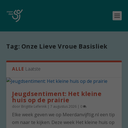
Tag:
Onze Lieve Vroue Basisliek
ALLE
Laatste
Jeugdsentiment: Het kleine
huis op de prairie
door
Brigitte Leferink
|
7 augustus 2026
|
0
Elke week geven we op Meerdanvijftig.nl een tip
om naar te kijken. Deze week Het kleine huis op