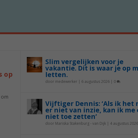
Slim vergelijken voor je
vakantie. Dit is waar je op 
s op
letten.
door
medewerker
|
6 augustus 2026
|
0
p om
Vijftiger Dennis: ‘Als ik het
er niet van inzie, kan ik me 
niet toe zetten’
door
Mariska Stakenburg - van Dijk
|
4 augustus 202