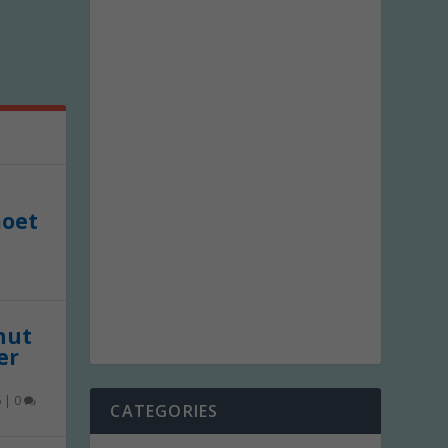
moet
 nut
er
6
|
0
CATEGORIES