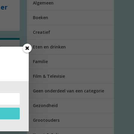
Algemeen
der
Boeken
Creatief
Eten en drinken
f?
Familie
r als
Film & Televisie
Geen onderdeel van een categorie
Gezondheid
Grootouders