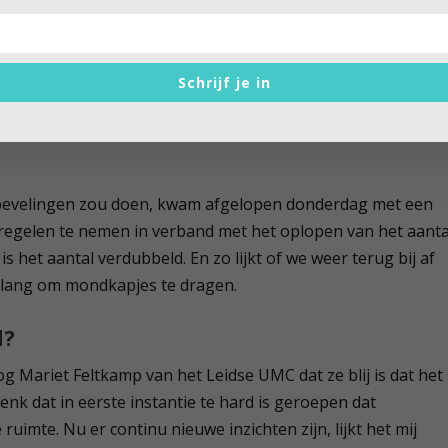
ssie los gebarsten over het dragen van mondkapjes.
Schrijf je in
 collega Halsema van Amsterdam zwengelden de discussie
 worden waardoor mensen niet de noodzakelijke afstand van
bevelingen zou doen, kwam afgelopen donderdag met een
tregelen te nemen in verband met het oplopen van het aanta
s het aantal verdubbeld. En zo lijkt of we weer terug bij af
 belang om mondkapjes te dragen.
d?
g Mariet Feltkamp van het Leidse UMC dat ze blij is dat het
denk dat in eerste instantie te hard is geroepen dat
ruimte. Nu er continu nieuwe inzichten zijn, lijkt het mij