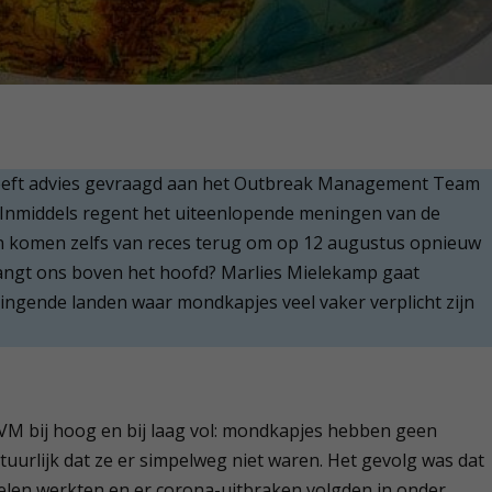
heeft advies gevraagd aan het Outbreak Management Team
. Inmiddels regent het uiteenlopende meningen van de
en komen zelfs van reces terug om op 12 augustus opnieuw
hangt ons boven het hoofd? Marlies Mielekamp gaat
ingende landen waar mondkapjes veel vaker verplicht zijn
IVM bij hoog en bij laag vol: mondkapjes hebben geen
tuurlijk dat ze er simpelweg niet waren. Het gevolg was dat
en werkten en er corona-uitbraken volgden in onder