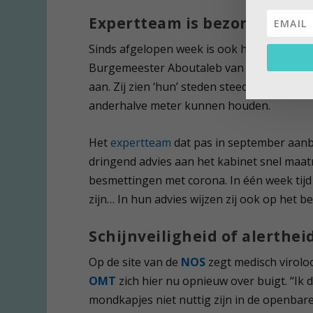
Expertteam is bezorgd
Sinds afgelopen week is ook hier de discu
Burgemeester Aboutaleb van Rotterdam en
aan. Zij zien ‘hun’ steden steeds drukker
anderhalve meter kunnen houden.
Het
expertteam
dat pas in september aan
dringend advies aan het kabinet snel maa
besmettingen met corona. In één week tijd i
zijn… In hun advies wijzen zij ook op het
Schijnveiligheid of alerthei
Op de site van de
NOS
zegt medisch viroloo
OMT
zich hier nu opnieuw over buigt. “Ik 
mondkapjes niet nuttig zijn in de openbare 