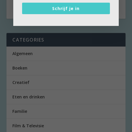
menu.
Schrijf je in
CATEGORIES
Algemeen
Boeken
Creatief
Eten en drinken
Familie
Film & Televisie