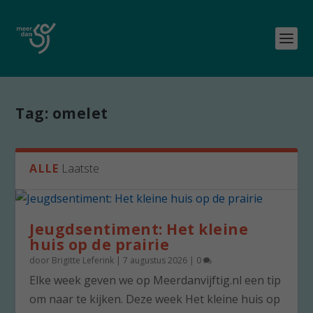
Tag:
omelet
ALLE
Laatste
Jeugdsentiment: Het kleine
huis op de prairie
door
Brigitte Leferink
|
7 augustus 2026
|
0
Elke week geven we op Meerdanvijftig.nl een tip
om naar te kijken. Deze week Het kleine huis op