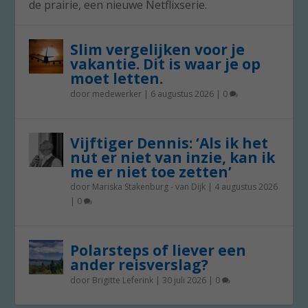
de prairie, een nieuwe Netflixserie.
Slim vergelijken voor je
vakantie. Dit is waar je op
moet letten.
door
medewerker
|
6 augustus 2026
|
0
Vijftiger Dennis: ‘Als ik het
nut er niet van inzie, kan ik
me er niet toe zetten’
door
Mariska Stakenburg - van Dijk
|
4 augustus 2026
|
0
Polarsteps of liever een
ander reisverslag?
door
Brigitte Leferink
|
30 juli 2026
|
0