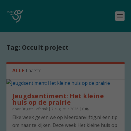
Tag:
Occult project
ALLE
Laatste
Jeugdsentiment: Het kleine
huis op de prairie
door
Brigitte Leferink
|
7 augustus 2026
|
0
Elke week geven we op Meerdanvijftig.nl een tip
om naar te kijken. Deze week Het kleine huis op