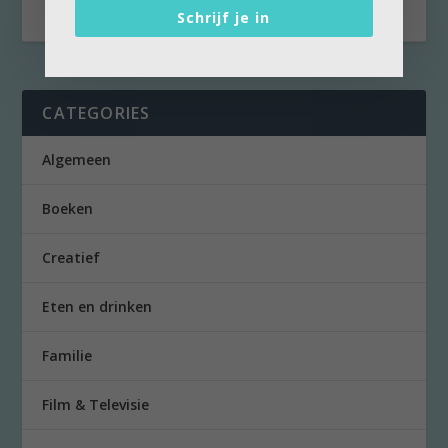
Schrijf je in
CATEGORIES
Algemeen
Boeken
Creatief
Eten en drinken
Familie
Film & Televisie