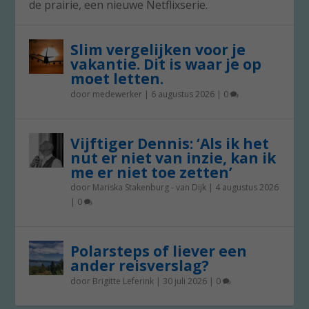
de prairie, een nieuwe Netflixserie.
Slim vergelijken voor je
vakantie. Dit is waar je op
moet letten.
door
medewerker
|
6 augustus 2026
|
0
Vijftiger Dennis: ‘Als ik het
nut er niet van inzie, kan ik
me er niet toe zetten’
door
Mariska Stakenburg - van Dijk
|
4 augustus 2026
|
0
Polarsteps of liever een
ander reisverslag?
door
Brigitte Leferink
|
30 juli 2026
|
0