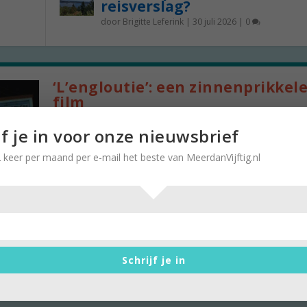
reisverslag?
door
Brigitte Leferink
|
30 juli 2026
|
0
‘L’engloutie’: een zinnenprikkel
film
door
Stella Ruisch
|
17 april 2026
|
0
jf je in voor onze nieuwsbrief
Elke week geven we op Meerdanvijftig.nl een tip
 keer per maand per e-mail het beste van MeerdanVijftig.nl
naar te kijken. Deze week raadt Stella Ruisch...
Schrijf je in