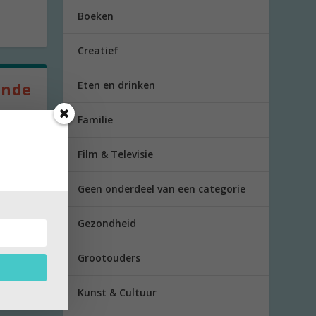
Boeken
Creatief
Eten en drinken
ende
Familie
 om
Film & Televisie
Geen onderdeel van een categorie
Gezondheid
Grootouders
Kunst & Cultuur