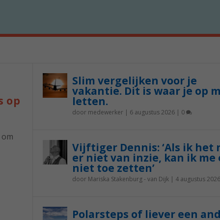
Slim vergelijken voor je
vakantie. Dit is waar je op 
s op
letten.
door
medewerker
|
6 augustus 2026
|
0
p om
Vijftiger Dennis: ‘Als ik het
er niet van inzie, kan ik me 
niet toe zetten’
door
Mariska Stakenburg - van Dijk
|
4 augustus 202
Polarsteps of liever een an