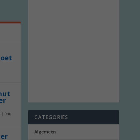
moet
 nut
er
6
|
0
CATEGORIES
Algemeen
der