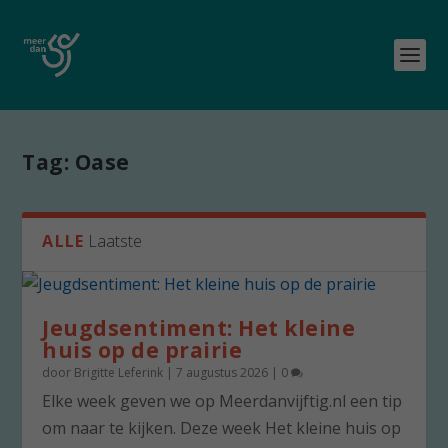
Tag:
Oase
ALLE
Laatste
Jeugdsentiment: Het kleine
huis op de prairie
door
Brigitte Leferink
|
7 augustus 2026
|
0
Elke week geven we op Meerdanvijftig.nl een tip
om naar te kijken. Deze week Het kleine huis op