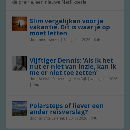
de prairie, een nieuwe Netflixserie.
Slim vergelijken voor je
vakantie. Dit is waar je op
moet letten.
door
medewerker
|
6 augustus 2026
|
0
Vijftiger Dennis: ‘Als ik het
nut er niet van inzie, kan ik
me er niet toe zetten’
door
Mariska Stakenburg - van Dijk
|
4 augustus 2026
|
0
Polarsteps of liever een
ander reisverslag?
door
Brigitte Leferink
|
30 juli 2026
|
0