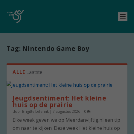
Tag:
Nintendo Game Boy
ALLE
Laatste
Jeugdsentiment: Het kleine
huis op de prairie
door
Brigitte Leferink
|
7 augustus 2026
|
0
Elke week geven we op Meerdanvijftig.nl een tip
om naar te kijken. Deze week Het kleine huis op