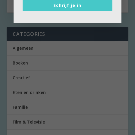
Schrijf je in
CATEGORIES
Algemeen
Boeken
Creatief
Eten en drinken
Familie
Film & Televisie