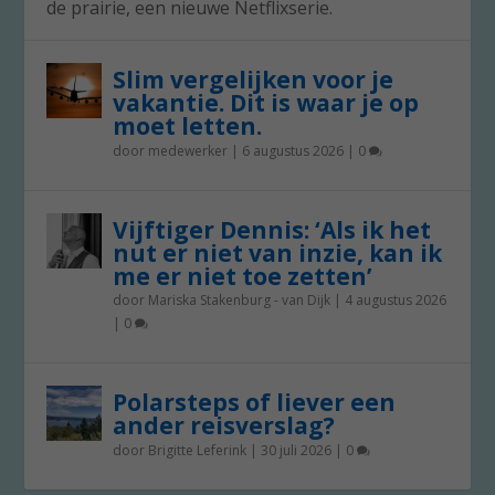
de prairie, een nieuwe Netflixserie.
Slim vergelijken voor je
vakantie. Dit is waar je op
moet letten.
door
medewerker
|
6 augustus 2026
|
0
Vijftiger Dennis: ‘Als ik het
nut er niet van inzie, kan ik
me er niet toe zetten’
door
Mariska Stakenburg - van Dijk
|
4 augustus 2026
|
0
Polarsteps of liever een
ander reisverslag?
door
Brigitte Leferink
|
30 juli 2026
|
0