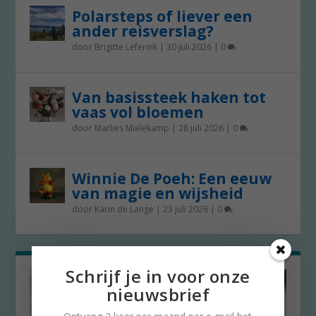
Polarsteps of liever een
ander reisverslag?
door
Brigitte Leferink
|
30 juli 2026
|
0
Van basissteek haken tot
vaas vol bloemen
door
Marlies Mielekamp
|
28 juli 2026
|
0
Winnie De Poeh: Een eeuw
van magie en wijsheid
door
Karin de Lange
|
23 juli 2026
|
0
Schrijf je in voor onze
nieuwsbrief