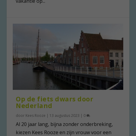
vakantie op...
Op de fiets dwars door
Nederland
door
Kees Rooze
|
13 augustus 2023
|
0
Al 20 jaar lang, bijna zonder onderbreking,
kiezen Kees Rooze en zijn vrouw voor een