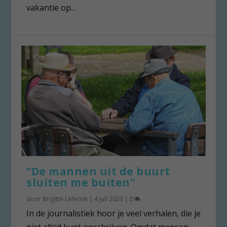
vakantie op...
“De mannen uit de buurt
sluiten me buiten”
door
Brigitte Leferink
|
4 juli 2023
|
0
In de journalistiek hoor je veel verhalen, die je