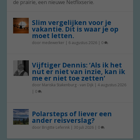
de prairie, een nieuwe Netflixserie.
Slim vergelijken voor je
vakantie. Dit is waar je op
moet letten.
door
medewerker
|
6 augustus 2026
|
0
Vijftiger Dennis: ‘Als ik het
nut er niet van inzie, kan ik
me er niet toe zetten’
door
Mariska Stakenburg - van Dijk
|
4 augustus 2026
|
0
Polarsteps of liever een
ander reisverslag?
door
Brigitte Leferink
|
30 juli 2026
|
0