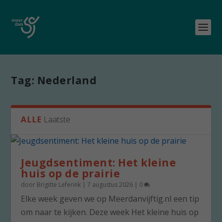
Tag:
Nederland
ALLE
Laatste
Jeugdsentiment: Het kleine
huis op de prairie
door
Brigitte Leferink
|
7 augustus 2026
|
0
Elke week geven we op Meerdanvijftig.nl een tip
om naar te kijken. Deze week Het kleine huis op