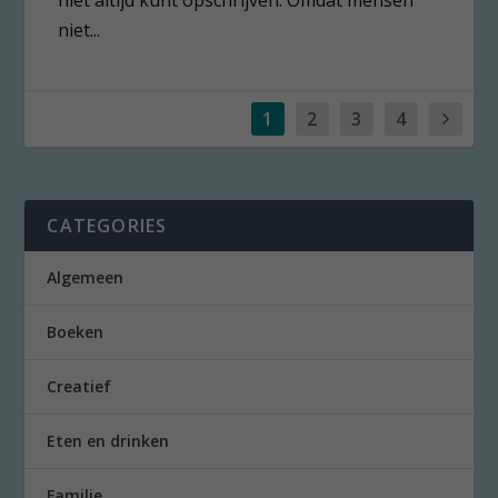
niet altijd kunt opschrijven. Omdat mensen
niet...
1
2
3
4
CATEGORIES
Algemeen
Boeken
Creatief
Eten en drinken
Familie