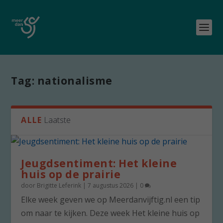
Tag:
nationalisme
ALLE
Laatste
Jeugdsentiment: Het kleine
huis op de prairie
door
Brigitte Leferink
|
7 augustus 2026
|
0
Elke week geven we op Meerdanvijftig.nl een tip
om naar te kijken. Deze week Het kleine huis op