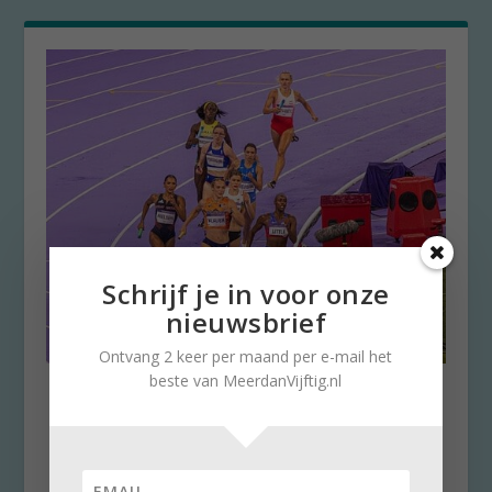
Schrijf je in voor onze
nieuwsbrief
Ontvang 2 keer per maand per e-mail het
beste van MeerdanVijftig.nl
Olympische Spelen: nog even
nagenieten
door
Stella Ruisch
|
13 augustus 2024
|
0
Nog één keer dan de Olympische Spelen: