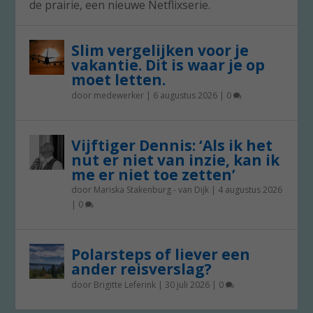
de prairie, een nieuwe Netflixserie.
Slim vergelijken voor je
vakantie. Dit is waar je op
moet letten.
door
medewerker
|
6 augustus 2026
|
0
Vijftiger Dennis: ‘Als ik het
nut er niet van inzie, kan ik
me er niet toe zetten’
door
Mariska Stakenburg - van Dijk
|
4 augustus 2026
|
0
Polarsteps of liever een
ander reisverslag?
door
Brigitte Leferink
|
30 juli 2026
|
0