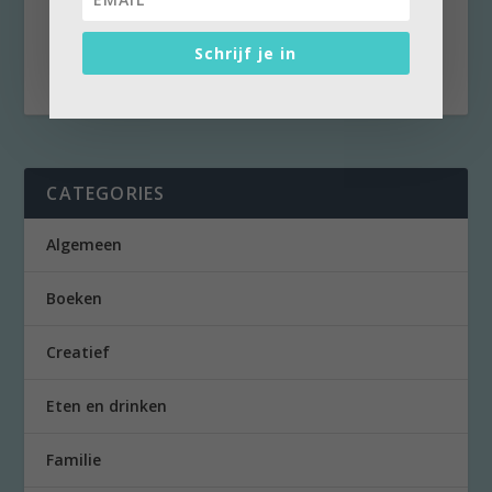
vandaag ontvangt Koning Willem Alexander
Schrijf je in
de...
CATEGORIES
Algemeen
Boeken
Creatief
Eten en drinken
Familie