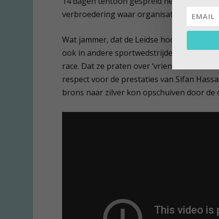
14 dagen tentoon gespreid hebben met ‘on
verbroedering waar organisatoren op hop
Wat jammer, dat de Leidse hoofddocent zo 
ook in andere sportwedstrijden elkaar na
race. Dat ze praten over ‘vrienden’ en ‘vr
respect voor de prestaties van Sifan Has
brons naar zilver kon opschuiven door de d