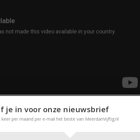
jf je in voor onze nieuwsbrief
 keer per maand per e-mail het beste van MeerdanVijftig.nl
versitair hoofddocent Algemene Geschiedenis aan de
na
voor het ongebreidelde nationalisme dat we de afgelope