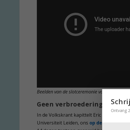
Beelden van de slotceremonie van de NOS.
Schri
Geen verbroedering?
Ontvang 2
In de Volkskrant kapittelt Eric Storm, uni
Universiteit Leiden, ons
op de opiniepagi