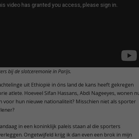
rs bij de slotceremonie in Parijs.
vluchtelinge uit Ethiopië in óns land de kans heeft gekregen
orie atlete. Hoeveel Sifan Hassans, Abdi Nageeyes, wonen n
en voor hun nieuwe nationaliteit? Misschien niet als sporter
lener?
daag in een koninklijk paleis staan al die sporters
rleggen. Ongetwijfeld krijg ik dan even een brok in mijn