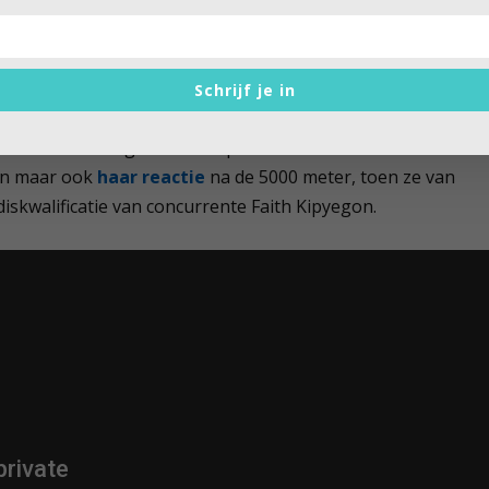
ze’ 6
de
plaats bij de Spelen. Hij ziet daarin niet de
en en over spreken.
dus gemist heeft hoe sporters vooral in de atletiek maar
Schrijf je in
 afloop soms ontroerend hartelijk omhelsden na een gelope
iendinnen’ waartegen ze het opnemen. Zo heb ik niet alleen
san maar ook
haar reactie
na de 5000 meter, toen ze van
iskwalificatie van concurrente Faith Kipyegon.