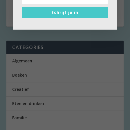
riep ik verontwaardigd uit. Als tienjarige was
ik...
Schrijf je in
CATEGORIES
Algemeen
Boeken
Creatief
Eten en drinken
Familie