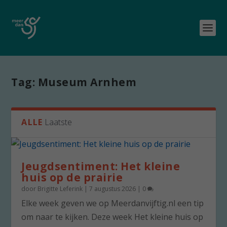
Tag:
Museum Arnhem
ALLE
Laatste
Jeugdsentiment: Het kleine
huis op de prairie
door
Brigitte Leferink
|
7 augustus 2026
|
0
Elke week geven we op Meerdanvijftig.nl een tip
om naar te kijken. Deze week Het kleine huis op