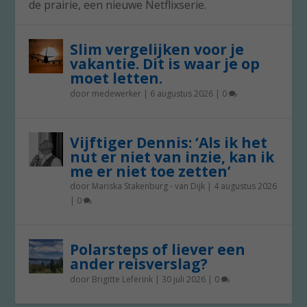
de prairie, een nieuwe Netflixserie.
Slim vergelijken voor je
vakantie. Dit is waar je op
moet letten.
door
medewerker
|
6 augustus 2026
|
0
Vijftiger Dennis: ‘Als ik het
nut er niet van inzie, kan ik
me er niet toe zetten’
door
Mariska Stakenburg - van Dijk
|
4 augustus 2026
|
0
Polarsteps of liever een
ander reisverslag?
door
Brigitte Leferink
|
30 juli 2026
|
0