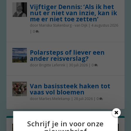
Vijftiger Dennis: ‘Als ik het
nut er niet van inzie, kan ik
me er niet toe zetten’
door
Mariska Stakenburg - van Dijk
|
4 augustus 2026
|
0
Polarsteps of liever een
ander reisverslag?
door
Brigitte Leferink
|
30 juli 2026
|
0
Van basissteek haken tot
vaas vol bloemen
door
Marlies Mielekamp
|
28 juli 2026
|
0
Schrijf je in voor onze