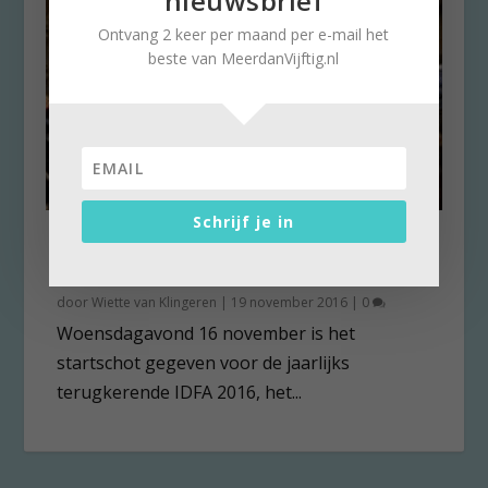
nieuwsbrief
Ontvang 2 keer per maand per e-mail het
beste van MeerdanVijftig.nl
Schrijf je in
IDFA 2016 op televisie, internet
en tv: Drie maal hoera!
door
Wiette van Klingeren
|
19 november 2016
|
0
Woensdagavond 16 november is het
startschot gegeven voor de jaarlijks
terugkerende IDFA 2016, het...