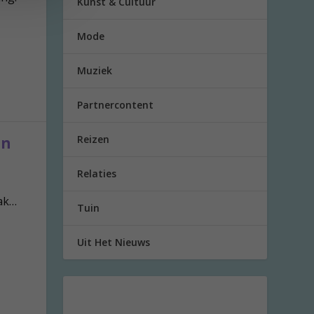
Kunst & Cultuur
Mode
Muziek
Partnercontent
Reizen
en
Relaties
bak…
Tuin
Uit Het Nieuws