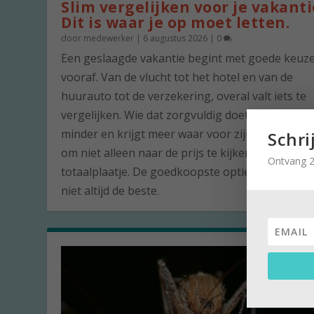
Slim vergelijken voor je vakanti
Dit is waar je op moet letten.
door
medewerker
|
6 augustus 2026
|
0
Een geslaagde vakantie begint met goede keuz
vooraf. Van de vlucht tot het hotel en van de
huurauto tot de verzekering, overal valt iets te
vergelijken. Wie dat zorgvuldig doet, betaalt vaa
minder en krijgt meer waar voor zijn geld. De ku
Schri
om niet alleen naar de prijs te kijken, maar naar
Ontvang 2
totaalplaatje. De goedkoopste optie is namelijk 
niet altijd de beste.