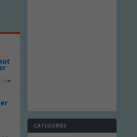
 nut
er
6
|
0
der
CATEGORIES