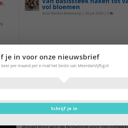
Van basissteek haken tot v
e.
vol bloemen
door
Marlies Mielekamp
|
28 juli 2026
|
0
es
k
nst is
jf je in voor onze nieuwsbrief
 het
 keer per maand per e-mail het beste van MeerdanVijftig.nl
lang
Muggen, ze kunnen mijn bloed 
drinken…
Schrijf je in
door
Brigitte Leferink
|
20 augustus 2019
|
0
Ronald Ross won de Nobelprijs voor zijn ontdekk