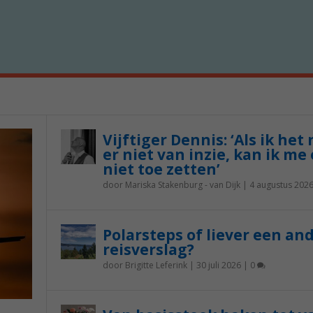
Vijftiger Dennis: ‘Als ik het
er niet van inzie, kan ik me 
niet toe zetten’
door
Mariska Stakenburg - van Dijk
|
4 augustus 202
Polarsteps of liever een an
reisverslag?
door
Brigitte Leferink
|
30 juli 2026
|
0