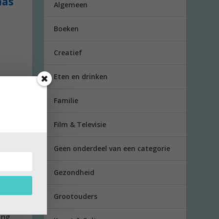
aas
Algemeen
Boeken
Creatief
Eten en drinken
Familie
Film & Televisie
Geen onderdeel van een categorie
Gezondheid
wel
Grootouders
ing.