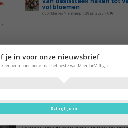
Van basissteek haken tot v
e.
vol bloemen
door
Marlies Mielekamp
|
28 juli 2026
|
0
es
k
nst is
jf je in voor onze nieuwsbrief
 het
 keer per maand per e-mail het beste van MeerdanVijftig.nl
lang
Jenever rijp voor het museum?
Schrijf je in
door
Stella Ruisch
|
9 juli 2023
|
0
Drankgigant Bols houdt er rekening mee dat in d