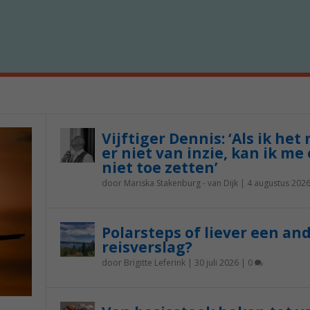
Vijftiger Dennis: ‘Als ik het
er niet van inzie, kan ik me 
niet toe zetten’
door
Mariska Stakenburg - van Dijk
|
4 augustus 202
Polarsteps of liever een an
reisverslag?
door
Brigitte Leferink
|
30 juli 2026
|
0