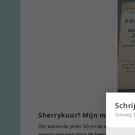
Schri
Sherrykuur? Mijn moeder dr
Ontvang 2
Het waren de jaren ’60 en de emancipatiego
waarin vrouwen door de heersende cultuur 