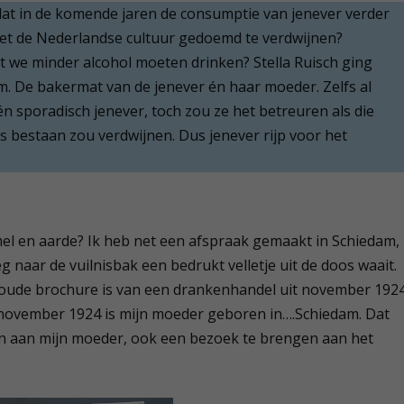
at in de komende jaren de consumptie van jenever verder
 met de Nederlandse cultuur gedoemd te verdwijnen?
at we minder alcohol moeten drinken? Stella Ruisch ging
. De bakermat van de jenever én haar moeder. Zelfs al
n sporadisch jenever, toch zou ze het betreuren als die
 bestaan zou verdwijnen. Dus jenever rijp voor het
el en aarde? Ik heb net een afspraak gemaakt in Schiedam,
g naar de vuilnisbak een bedrukt velletje uit de doos waait.
een oude brochure is van een drankenhandel uit november 1924
0 november 1924 is mijn moeder geboren in….Schiedam. Dat
on aan mijn moeder, ook een bezoek te brengen aan het