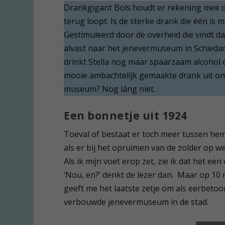
Drankgigant Bols houdt er rekening mee d
terug loopt. Is de sterke drank die één is
Gestimuleerd door de overheid die vindt d
alvast naar het jenevermuseum in Schiedam
drinkt Stella nog maar spaarzaam alcohol é
mooie ambachtelijk gemaakte drank uit ons
museum? Nog láng niet.
Een bonnetje uit 1924
Toeval of bestaat er toch meer tussen hem
als er bij het opruimen van de zolder op we
Als ik mijn voet erop zet, zie ik dat het 
‘Nou, en?’ denkt de lezer dan. Maar op 1
geeft me het laatste zetje om als eerbeto
verbouwde jenevermuseum in de stad.