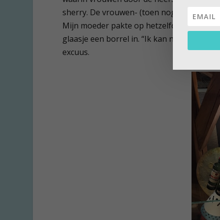
sherry. De vrouwen- (toen nog dames-!) bl
Mijn moeder pakte op hetzelfde moment de 
glaasje een borrel in. “Ik kan niet anders, 
excuus.