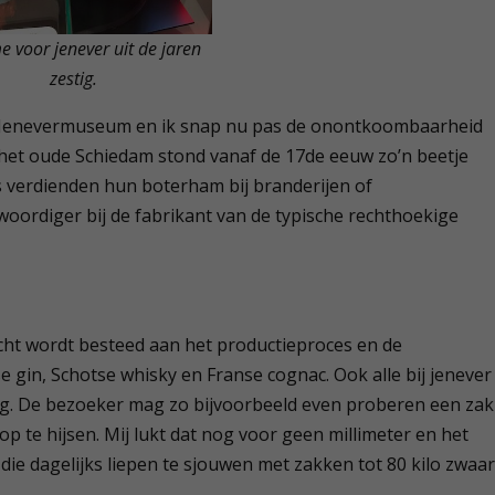
e voor jenever uit de jaren
zestig.
et Jenevermuseum en ik snap nu pas de onontkoombaarheid
n het oude Schiedam stond vanaf de 17
de
eeuw zo’n beetje
s verdienden hun boterham bij branderijen of
woordiger bij de fabrikant van de typische rechthoekige
cht wordt besteed aan het productieproces en de
 gin, Schotse whisky en Franse cognac. Ook alle bij jenever
ng. De bezoeker mag zo bijvoorbeeld even proberen een zak
p te hijsen. Mij lukt dat nog voor geen millimeter en het
ie dagelijks liepen te sjouwen met zakken tot 80 kilo zwaar