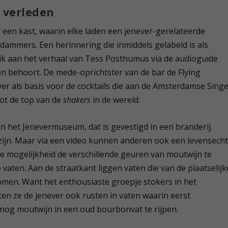
t verleden
 een kast, waarin elke laden een jenever-gerelateerde
ammers. Een herinnering die inmiddels gelabeld is als
ik aan het verhaal van Tess Posthumus via de audioguide
den behoort. De mede-oprichtster van de bar de Flying
r als basis voor de cocktails die aan de Amsterdamse Singe
t de top van de
shakers
in de wereld.
n het Jenevermuseum, dat is gevestigd in een branderij.
jn. Maar via een video kunnen anderen ook een levensech
de mogelijkheid de verschillende geuren van moutwijn te
aten. Aan de straatkant liggen vaten die van de plaatselijk
men. Want het enthousiaste groepje stokers in het
en ze de jenever ook rusten in vaten waarin eerst
 nog moutwijn in een oud bourbonvat te rijpen.