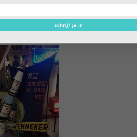
aden schreven omfloerst van ‘afslanken met een sherrykuur’
fles jonge jenever en schonk zich in zo’n gelabeld
modern
want ik ben geboren in Schiedam!”, zei ze dan bij wijze van
Schrijf je in