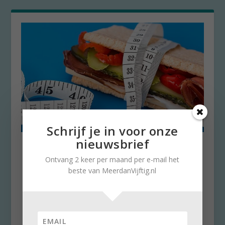
Schrijf je in voor onze
nieuwsbrief
Weg met de obsessie voor
dieet
Ontvang 2 keer per maand per e-mail het
beste van MeerdanVijftig.nl
door
Brigitte Leferink
|
5 mei 2026
|
0
6 mei is de Internationale Anti-Dieet Dag. In
1992 voor het eerst geïntroduceerd door de
Britse feministe Mary Evans Young. Ze had