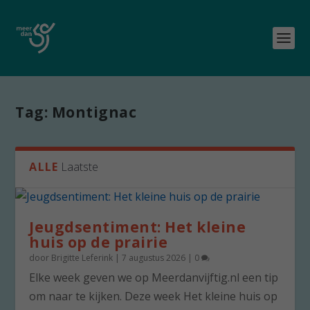
Tag:
Montignac
ALLE
Laatste
Jeugdsentiment: Het kleine
huis op de prairie
door
Brigitte Leferink
|
7 augustus 2026
|
0
Elke week geven we op Meerdanvijftig.nl een tip
om naar te kijken. Deze week Het kleine huis op