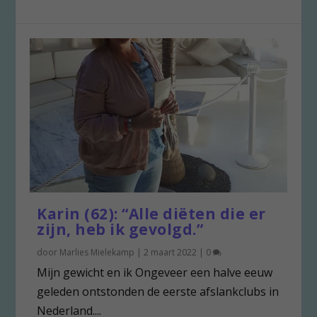
Karin (62): “Alle diëten die er
zijn, heb ik gevolgd.”
door
Marlies Mielekamp
|
2 maart 2022
|
0
Mijn gewicht en ik Ongeveer een halve eeuw
geleden ontstonden de eerste afslankclubs in
Nederland....