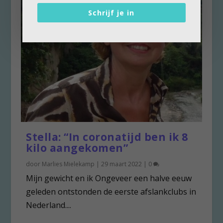
Schrijf je in
Stella: “In coronatijd ben ik 8
kilo aangekomen”
door
Marlies Mielekamp
|
29 maart 2022
|
0
Mijn gewicht en ik Ongeveer een halve eeuw
geleden ontstonden de eerste afslankclubs in
Nederland....