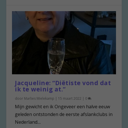
Jacqueline: “Diëtiste vond dat
ik te weinig at.”
door
Marlies Mielekamp
|
15 maart 2022
|
0
Mijn gewicht en ik Ongeveer een halve eeuw
geleden ontstonden de eerste afslankclubs in
Nederland....