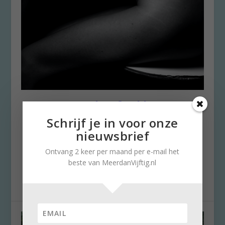
Yvonne (70) heeft al haar
leven lang anorexia
Schrijf je in voor onze
nieuwsbrief
door
Marlies Mielekamp
|
20 april 2022
|
0
Mijn gewicht en ik Ongeveer een halve eeuw
Ontvang 2 keer per maand per e-mail het
geleden ontstonden de eerste afslankclubs in
beste van MeerdanVijftig.nl
Nederland....