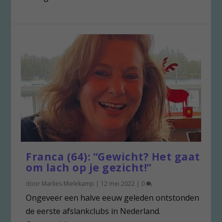
Franca (64): “Gewicht? Het gaat
om lach op je gezicht!”
door
Marlies Mielekamp
|
12 mei 2022
|
0
Ongeveer een halve eeuw geleden ontstonden
de eerste afslankclubs in Nederland.