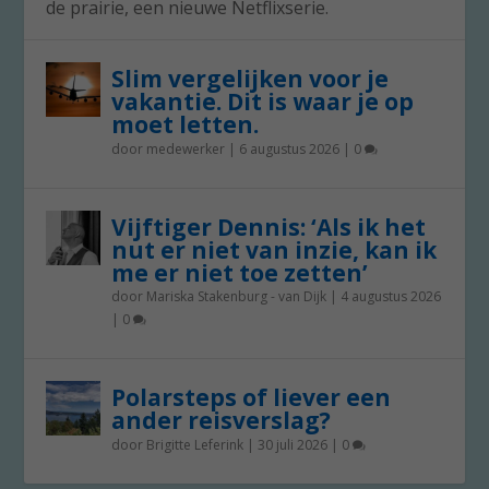
de prairie, een nieuwe Netflixserie.
Slim vergelijken voor je
vakantie. Dit is waar je op
moet letten.
door
medewerker
|
6 augustus 2026
|
0
Vijftiger Dennis: ‘Als ik het
nut er niet van inzie, kan ik
me er niet toe zetten’
door
Mariska Stakenburg - van Dijk
|
4 augustus 2026
|
0
Polarsteps of liever een
ander reisverslag?
door
Brigitte Leferink
|
30 juli 2026
|
0