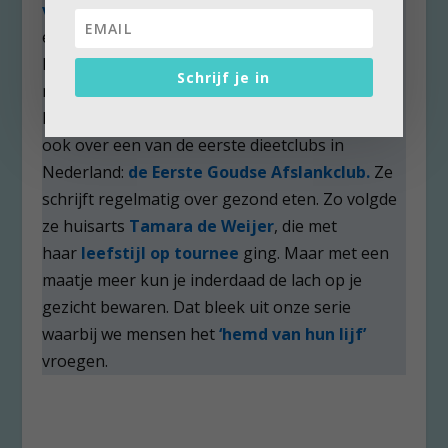
van den Wollenberg
die alle diëten volgde die
er zijn. En
Jacqueline Coenen
vertelde aan
Marlies, dat ze ging jojoën nadat ze haar rokje
Schrijf je in
maat 36 te strak vond.
Stella Rademakers
kreeg er in coronatijd 8 kilo bij. Marlies schreef
ook over een van de eerste dieetclubs in
Nederland:
de Eerste Goudse Afslankclub.
Ze
schrijft regelmatig over gezond eten. Zo volgde
ze huisarts
Tamara de Weijer
, die met
haar
leefstijl op tournee
ging. Maar met een
maatje meer kun je inderdaad de lach op je
gezicht bewaren. Dat bleek uit onze serie
waarbij we mensen het
‘hemd van hun lijf’
vroegen.