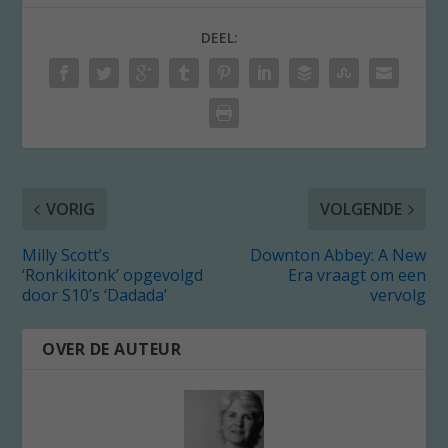
DEEL:
VORIG
VOLGENDE
Milly Scott’s
Downton Abbey: A New
‘Ronkikitonk’ opgevolgd
Era vraagt om een
door S10’s ‘Dadada’
vervolg
OVER DE AUTEUR