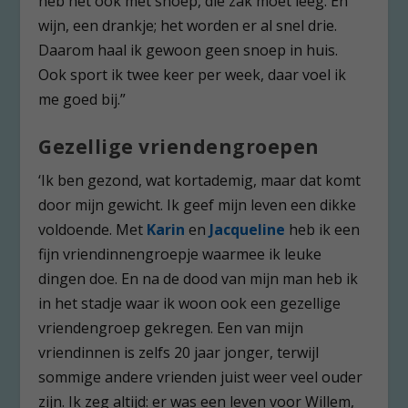
heb het ook met snoep, die zak moet leeg. En
wijn, een drankje; het worden er al snel drie.
Daarom haal ik gewoon geen snoep in huis.
Ook sport ik twee keer per week, daar voel ik
me goed bij.”
Gezellige vriendengroepen
‘Ik ben gezond, wat kortademig, maar dat komt
door mijn gewicht. Ik geef mijn leven een dikke
voldoende. Met
Karin
en
Jacqueline
heb ik een
fijn vriendinnengroepje waarmee ik leuke
dingen doe. En na de dood van mijn man heb ik
in het stadje waar ik woon ook een gezellige
vriendengroep gekregen. Een van mijn
vriendinnen is zelfs 20 jaar jonger, terwijl
sommige andere vrienden juist weer veel ouder
zijn. Ik zeg altijd: er was een leven voor Willem,