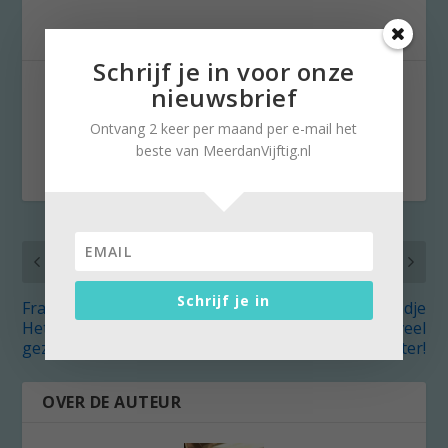
Schrijf je in voor onze
DEEL:
nieuwsbrief
Ontvang 2 keer per maand per e-mail het
beste van MeerdanVijftig.nl
VORIG
VOLGENDE
Schrijf je in
Franca (64): “Gewicht?
Tijdens fietsrondje
Het gaat om lach op je
Gooimeer zie je veel
gezicht!”
meer dan water!
OVER DE AUTEUR