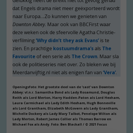
Gelukkig heeft de Brexit niet tot gevolg gehad
dat Engels drama niet meer geëxporteerd wordt
naar Europa….Zo kunnen we genieten van
Downton Abbey.
Maar ook van BBCFirst waar
deze weken ook de sfeervolle Agatha Christie-
verfilming
‘Why didn’t they ask Evans’
is te
zien. En prachtige
kostuumdrama’s
als
The
Favourite
of een serie als
The Crown
. Maar sla
ook de politieseries niet over. Zo bleken we bij
Meerdanvijftig.nl niet als enigen fan van
‘Vera’
.
Openingsfoto: Het grootste deel van de ‘cast’ van Downton
Abbey: vl.n.r. Samantha Bond als Lady Rosamund, Douglas
Reith als Lord Merton, Harry Hadden-Paton als Lord Hexham,
Laura Carmichael als Lady Edith Hexham, Hugh Bonneville
als Lord Grantham, Elizabeth McGovern als Lady Grantham,
Michelle Dockery als Lady Mary Talbot, Penelope Wilton als
Lady Merton, Robert James Collier als Thomas Barrow en
Michael Fox als Andy. Foto: Ben Blackall / © 2021 Focus