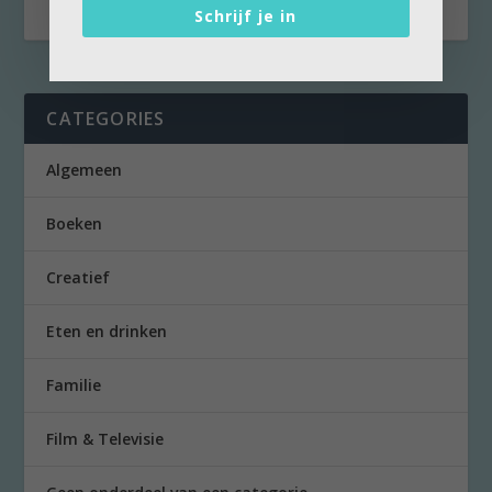
Schrijf je in
CATEGORIES
Algemeen
Boeken
Creatief
Eten en drinken
Familie
Film & Televisie