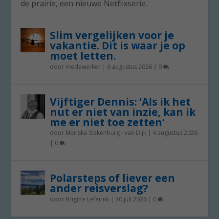
de prairie, een nieuwe Netflixserie.
Slim vergelijken voor je
vakantie. Dit is waar je op
moet letten.
door
medewerker
|
6 augustus 2026
|
0
Vijftiger Dennis: ‘Als ik het
nut er niet van inzie, kan ik
me er niet toe zetten’
door
Mariska Stakenburg - van Dijk
|
4 augustus 2026
|
0
Polarsteps of liever een
ander reisverslag?
door
Brigitte Leferink
|
30 juli 2026
|
0