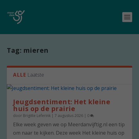
Tag:
mieren
ALLE
Laatste
Jeugdsentiment: Het kleine
huis op de prairie
door
Brigitte Leferink
|
7 augustus 2026
|
0
Elke week geven we op Meerdanvijftig.nl een tip
om naar te kijken. Deze week Het kleine huis op