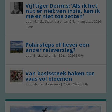
Vijftiger Dennis: ‘Als ik het
nut er niet van inzie, kan ik
me er niet toe zetten’
door
Mariska Stakenburg - van Dijk
|
4 augustus 2026
|
0
Polarsteps of liever een
ander reisverslag?
door
Brigitte Leferink
|
30 juli 2026
|
0
Van basissteek haken tot
vaas vol bloemen
door
Marlies Mielekamp
|
28 juli 2026
|
0