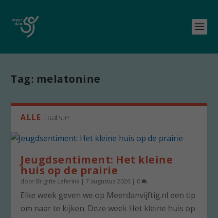
Tag:
melatonine
ALLE
Laatste
Jeugdsentiment: Het kleine
huis op de prairie
door
Brigitte Leferink
|
7 augustus 2026
|
0
Elke week geven we op Meerdanvijftig.nl een tip
om naar te kijken. Deze week Het kleine huis op