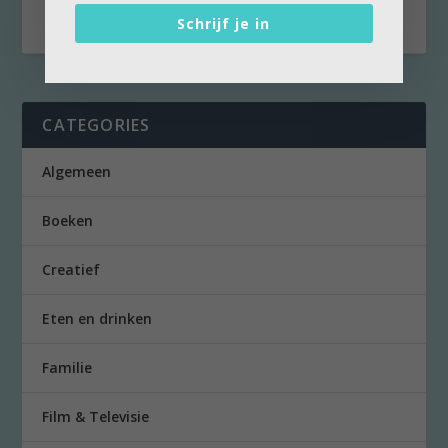
Schrijf je in
CATEGORIES
Algemeen
Boeken
Creatief
Eten en drinken
Familie
Film & Televisie