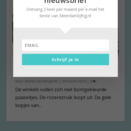
nieuwsbrief
Ontvang 2 keer per maand per e-mail het
beste van MeerdanVijftig.nl
Schrijf je in
Pasen en Jezus’ lijden: emoties
voor iedereen
door
Wiette van Klingeren
|
29 maart 2018
|
0
De winkels vullen zich met bontgekleurde
paaseitjes. De rozenstruik loopt uit. De gele
kopjes van...