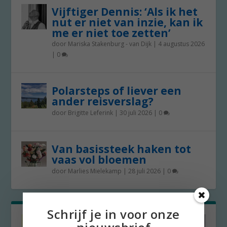
Vijftiger Dennis: ‘Als ik het
nut er niet van inzie, kan ik
me er niet toe zetten’
door
Mariska Stakenburg - van Dijk
|
4 augustus 2026
|
0
Polarsteps of liever een
ander reisverslag?
door
Brigitte Leferink
|
30 juli 2026
|
0
Van basissteek haken tot
vaas vol bloemen
door
Marlies Mielekamp
|
28 juli 2026
|
0
Schrijf je in voor onze