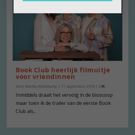
Book Club heerlijk filmuitje
voor vriendinnen
door
Marlies Mielekamp
|
11 september 2018
|
0
Inmiddels draait het vervolg in de bioscoop
maar toen ik de trailer van de eerste Book
Club als...