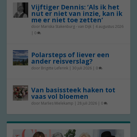
Vijftiger Dennis: ‘Als ik het
nut er niet van inzie, kan ik
me er niet toe zetten’
door
Mariska Stakenburg - van Dijk
|
4 augustus 2026
|
0
Polarsteps of liever een
ander reisverslag?
door
Brigitte Leferink
|
30 juli 2026
|
0
Van basissteek haken tot
vaas vol bloemen
door
Marlies Mielekamp
|
28 juli 2026
|
0