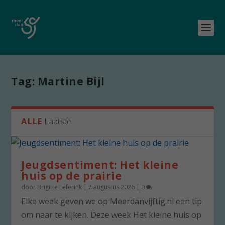
Tag:
Martine Bijl
ALLE
Laatste
Jeugdsentiment: Het kleine
huis op de prairie
door
Brigitte Leferink
|
7 augustus 2026
|
0
Elke week geven we op Meerdanvijftig.nl een tip
om naar te kijken. Deze week Het kleine huis op