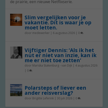
de prairie, een nieuwe Netflixserie.
Slim vergelijken voor je
vakantie. Dit is waar je op
moet letten.
door
medewerker
|
6 augustus 2026
|
0
Vijftiger Dennis: ‘Als ik het
nut er niet van inzie, kan ik
me er niet toe zetten’
door
Mariska Stakenburg - van Dijk
|
4 augustus 2026
|
0
Polarsteps of liever een
ander reisverslag?
door
Brigitte Leferink
|
30 juli 2026
|
0