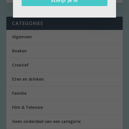
Schrijf je in
CATEGORIES
Algemeen
Boeken
Creatief
Eten en drinken
Familie
Film & Televisie
Geen onderdeel van een categorie