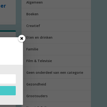
Algemeen
der
Boeken
Creatief
Eten en drinken
Familie
hobby
Film & Televisie
en is
Geen onderdeel van een categorie
n
Gezondheid
ianne
Grootouders