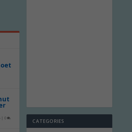
moet
 nut
er
6
|
0
CATEGORIES