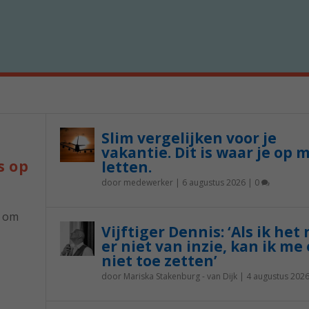
Slim vergelijken voor je
vakantie. Dit is waar je op 
s op
letten.
door
medewerker
|
6 augustus 2026
|
0
p om
Vijftiger Dennis: ‘Als ik het
er niet van inzie, kan ik me 
niet toe zetten’
door
Mariska Stakenburg - van Dijk
|
4 augustus 202