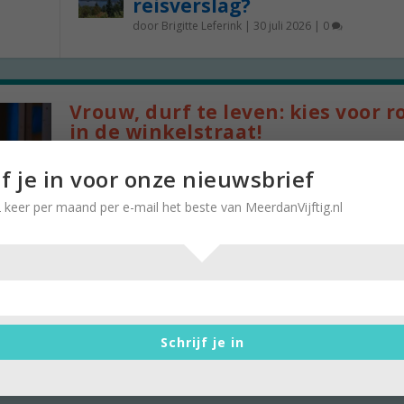
reisverslag?
door
Brigitte Leferink
|
30 juli 2026
|
0
Vrouw, durf te leven: kies voor r
in de winkelstraat!
door
Stella Ruisch
|
24 augustus 2021
|
0
jf je in voor onze nieuwsbrief
Zeg Hugo Boss tegen me en ik denk niet aan geu
 keer per maand per e-mail het beste van MeerdanVijftig.nl
of aan kleding voor mannen. Ik denk aan het...
Schrijf je in