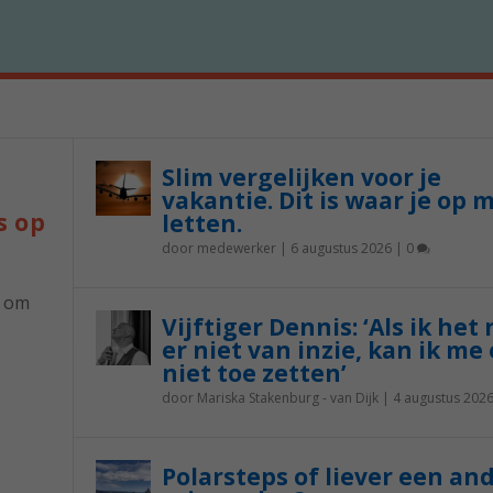
Slim vergelijken voor je
vakantie. Dit is waar je op 
s op
letten.
door
medewerker
|
6 augustus 2026
|
0
p om
Vijftiger Dennis: ‘Als ik het
er niet van inzie, kan ik me 
niet toe zetten’
door
Mariska Stakenburg - van Dijk
|
4 augustus 202
Polarsteps of liever een an