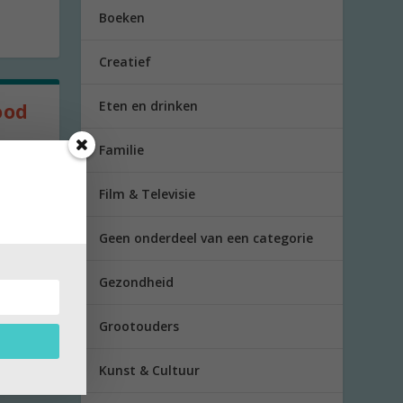
Boeken
Creatief
Eten en drinken
ood
Familie
rtjes
Film & Televisie
Geen onderdeel van een categorie
Gezondheid
Grootouders
Kunst & Cultuur