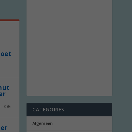
moet
 nut
er
6
|
0
CATEGORIES
Algemeen
der