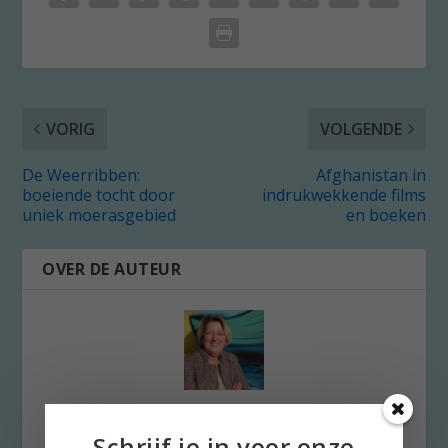
VORIG
VOLGENDE
De Weerribben:
Afghanistan in
boeiende tocht door
indrukwekkende films
uniek moerasgebied
en boeken
OVER DE AUTEUR
Stella Ruisch
Schrijf je in voor onze