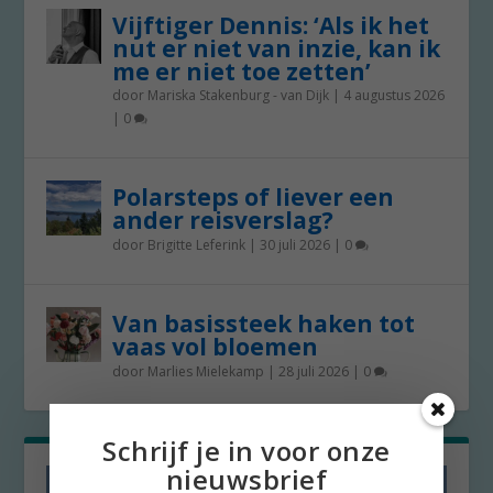
Vijftiger Dennis: ‘Als ik het
nut er niet van inzie, kan ik
me er niet toe zetten’
door
Mariska Stakenburg - van Dijk
|
4 augustus 2026
|
0
Polarsteps of liever een
ander reisverslag?
door
Brigitte Leferink
|
30 juli 2026
|
0
Van basissteek haken tot
vaas vol bloemen
door
Marlies Mielekamp
|
28 juli 2026
|
0
Schrijf je in voor onze
nieuwsbrief