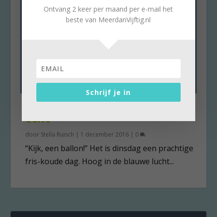
Ontvang 2 keer per maand per e-mail het
beste van MeerdanVijftig.nl
Schrijf je in
In luchtballon beleef je droom
écht
door
Stella Ruisch
|
1 december 2016
|
0
“Kijk, een ballon!” Het is dinsdag een prachtige
fris-koude dag. Hoog in de blauwe lucht...