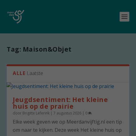
Tag:
Maison&Objet
ALLE
Laatste
Jeugdsentiment: Het kleine
huis op de prairie
door
Brigitte Leferink
|
7 augustus 2026
|
0
Elke week geven we op Meerdanvijftig.nl een tip
om naar te kijken. Deze week Het kleine huis op