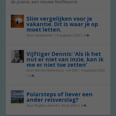
de prairie, een nieuwe Netflixserie.
Slim vergelijken voor je
vakantie. Dit is waar je op
moet letten.
door
medewerker
|
6 augustus 2026
|
0
Vijftiger Dennis: ‘Als ik het
nut er niet van inzie, kan ik
me er niet toe zetten’
door
Mariska Stakenburg - van Dijk
|
4 augustus 2026
|
0
Polarsteps of liever een
ander reisverslag?
door
Brigitte Leferink
|
30 juli 2026
|
0