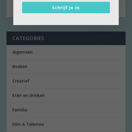
appen....
Schrijf je in
CATEGORIES
Algemeen
Boeken
Creatief
Eten en drinken
Familie
Film & Televisie