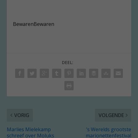
Bewaren
Bewaren
DEEL:
VORIG
VOLGENDE
Marlies Mielekamp
’s Werelds grootste
schreef over Moluks
marionettenfestival