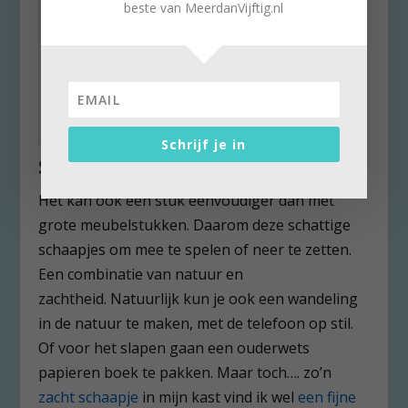
beste van MeerdanVijftig.nl
Een stoel van Koala beertjes (AP COLLECTION).
Schrijf je in
Schaapjes om mee te spelen
Het kan ook een stuk eenvoudiger dan met
grote meubelstukken. Daarom deze schattige
schaapjes om mee te spelen of neer te zetten.
Een combinatie van natuur en
zachtheid. Natuurlijk kun je ook een wandeling
in de natuur te maken, met de telefoon op stil.
Of voor het slapen gaan een ouderwets
papieren boek te pakken. Maar toch…. zo’n
zacht schaapje
in mijn kast vind ik wel
een fijne