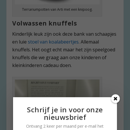
Terrariumpotten van Arti met een knipoog.
Volwassen knuffels
Kinderlijk leuk zijn ook deze bank van schaapjes
en luie
stoel van koalabeertjes
. Allemaal
knuffels. Het oogt echt maar het zijn speelgoed
knuffels die we graag aan onze kinderen of
kleinkinderen cadeau doen.
Schrijf je in voor onze
nieuwsbrief
Ontvang 2 keer per maand per e-mail het