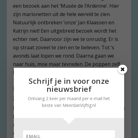
een bezoek aan het ‘Musée de l’Ardenne’. Hier
zijn marionetten uit de hele wereld te zien.
Natuurlijk ontbreken ‘onze’ Jan Klaassen en
Katrijn niet! Een uitgebreid bezoek wordt het
echter niet. Daarvoor zijn we te onrustig. Er is
op straat zoveel te zien en te beleven. Tot ’s
avonds laat lopen we rond. Daarna gaan we
naar huis, moe maar tevreden. De poppen zelf
blijven nog uren dansen!
Schrijf je in voor onze
nieuwsbrief
Militairen met mitrailleurs zijn
geen act
Ontvang 2 keer per maand per e-mail het
beste van MeerdanVijftig.nl
Bij het verlaten van het festival passeren we aan
het einde van de straat militairen met geladen
mitrailleurs. De gedachte dat er een act wordt
opgevoerd, wordt al snel verdrongen door het