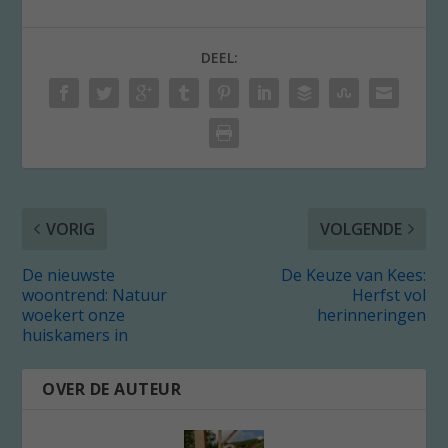
DEEL:
VORIG
VOLGENDE
De nieuwste
De Keuze van Kees:
woontrend: Natuur
Herfst vol
woekert onze
herinneringen
huiskamers in
OVER DE AUTEUR