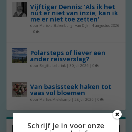
Vijftiger Dennis: ‘Als ik het
nut er niet van inzie, kan ik
me er niet toe zetten’
door
Mariska Stakenburg - van Dijk
|
4 augustus 2026
|
0
Polarsteps of liever een
ander reisverslag?
door
Brigitte Leferink
|
30 juli 2026
|
0
Van basissteek haken tot
vaas vol bloemen
door
Marlies Mielekamp
|
28 juli 2026
|
0
Schrijf je in voor onze