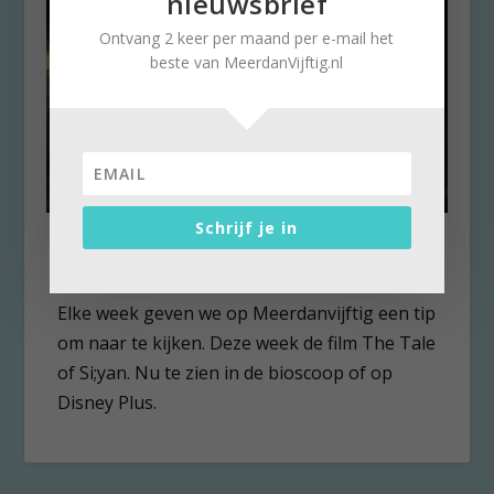
nieuwsbrief
Ontvang 2 keer per maand per e-mail het
beste van MeerdanVijftig.nl
Schrijf je in
Kijk eens: The Tale of Silyan
door
Karin de Lange
|
27 februari 2026
|
0
Elke week geven we op Meerdanvijftig een tip
om naar te kijken. Deze week de film The Tale
of Si;yan. Nu te zien in de bioscoop of op
Disney Plus.