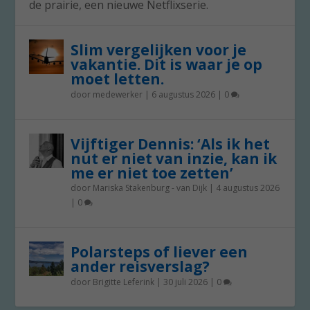
de prairie, een nieuwe Netflixserie.
Slim vergelijken voor je
vakantie. Dit is waar je op
moet letten.
door
medewerker
|
6 augustus 2026
|
0
Vijftiger Dennis: ‘Als ik het
nut er niet van inzie, kan ik
me er niet toe zetten’
door
Mariska Stakenburg - van Dijk
|
4 augustus 2026
|
0
Polarsteps of liever een
ander reisverslag?
door
Brigitte Leferink
|
30 juli 2026
|
0