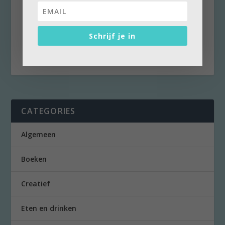
weg. Is er over van gisteren? Dan voegen we
daar verse ingrediënten aan toe. ‘Sjieke
kliekjes’ noemen we dat. Deze keer een
Schrijf je in
heerlijke venkelpreisoep.
CATEGORIES
Algemeen
Boeken
Creatief
Eten en drinken