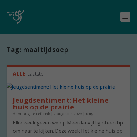
Tag:
maaltijdsoep
ALLE
Laatste
Jeugdsentiment: Het kleine
huis op de prairie
door
Brigitte Leferink
|
7 augustus 2026
|
0
Elke week geven we op Meerdanvijftig.nl een tip
om naar te kijken. Deze week Het kleine huis op