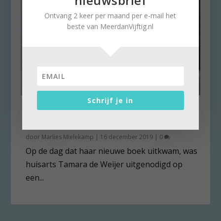
nieuwsbrief
Ontvang 2 keer per maand per e-mail het
beste van MeerdanVijftig.nl
Schrijf je in
Huisarts Tamara de Weijer
schreef uit eigen ervaring
door
Marlies Mielekamp
|
16 december 2019
|
0
Op de dag dat haar nieuwe boek uitkwam, was
huisarts Tamara de Weijer uitgenodigd op
een...