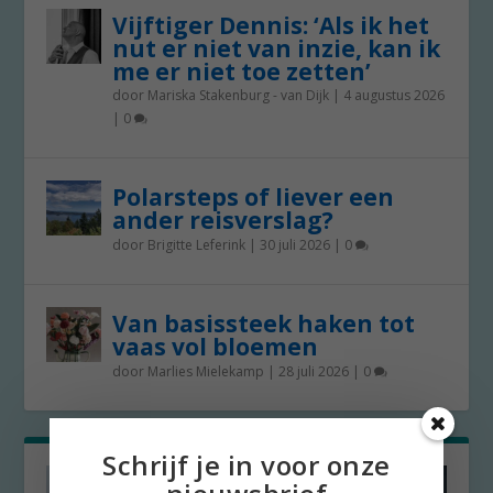
Vijftiger Dennis: ‘Als ik het
nut er niet van inzie, kan ik
me er niet toe zetten’
door
Mariska Stakenburg - van Dijk
|
4 augustus 2026
|
0
Polarsteps of liever een
ander reisverslag?
door
Brigitte Leferink
|
30 juli 2026
|
0
Van basissteek haken tot
vaas vol bloemen
door
Marlies Mielekamp
|
28 juli 2026
|
0
Schrijf je in voor onze