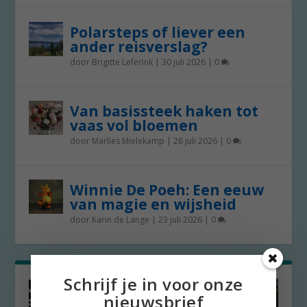
Polarsteps of liever een
ander reisverslag?
door
Brigitte Leferink
|
30 juli 2026
|
0
Van basissteek haken tot
vaas vol bloemen
door
Marlies Mielekamp
|
28 juli 2026
|
0
Winnie De Poeh: Een eeuw
van magie en wijsheid
door
Karin de Lange
|
23 juli 2026
|
0
Schrijf je in voor onze
nieuwsbrief