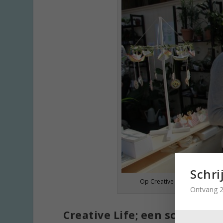
Schri
Op Creative Life vertellen d
Ontvang 2
Creative Life; een schatkam