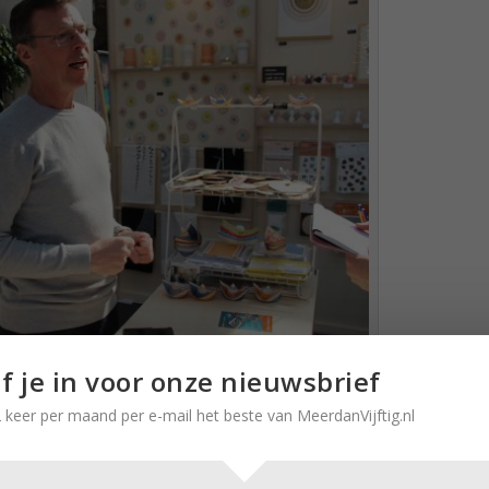
jf je in voor onze nieuwsbrief
eelnemers enthousiast over hun bijzondere producten.
 keer per maand per e-mail het beste van MeerdanVijftig.nl
er