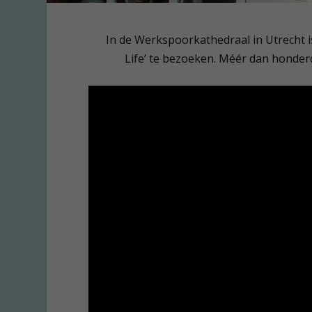
In de Werkspoorkathedraal in Utrecht is
Life’ te bezoeken. Méér dan honder