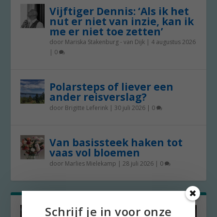
Vijftiger Dennis: ‘Als ik het
nut er niet van inzie, kan ik
me er niet toe zetten’
door
Mariska Stakenburg - van Dijk
|
4 augustus 2026
|
0
Polarsteps of liever een
ander reisverslag?
door
Brigitte Leferink
|
30 juli 2026
|
0
Van basissteek haken tot
vaas vol bloemen
door
Marlies Mielekamp
|
28 juli 2026
|
0
Schrijf je in voor onze