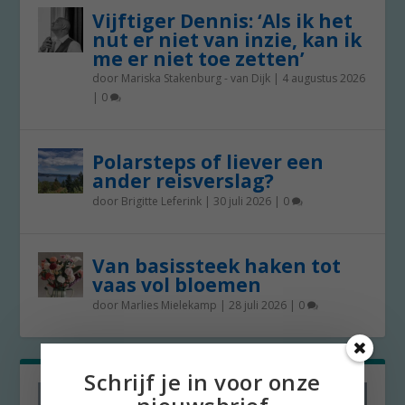
Vijftiger Dennis: ‘Als ik het
nut er niet van inzie, kan ik
me er niet toe zetten’
door
Mariska Stakenburg - van Dijk
|
4 augustus 2026
|
0
Polarsteps of liever een
ander reisverslag?
door
Brigitte Leferink
|
30 juli 2026
|
0
Van basissteek haken tot
vaas vol bloemen
door
Marlies Mielekamp
|
28 juli 2026
|
0
Schrijf je in voor onze