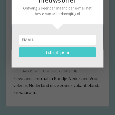
nieuwsbrief
Ontvang 2 keer per maand per e-mail het
beste van MeerdanVijftig.nl
Schrijf je in
Marker Wadden; onnatuurlijke
mooie natuur
door
Stella Ruisch
|
16 augustus 2020
|
0
Flevoland centraal in Rondje Nederland Voor
velen is Nederland deze zomer vakantieland.
En waarom...