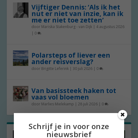
Vijftiger Dennis: ‘Als ik het
nut er niet van inzie, kan ik
me er niet toe zetten’
door
Mariska Stakenburg - van Dijk
|
4 augustus 2026
|
0
Polarsteps of liever een
ander reisverslag?
door
Brigitte Leferink
|
30 juli 2026
|
0
Van basissteek haken tot
vaas vol bloemen
door
Marlies Mielekamp
|
28 juli 2026
|
0
Schrijf je in voor onze
nieuwsbrief