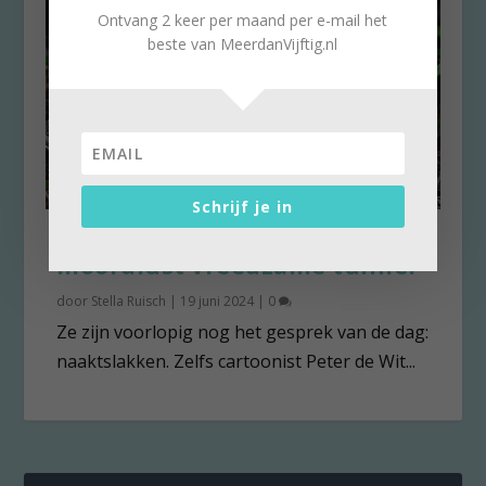
Ontvang 2 keer per maand per e-mail het
beste van MeerdanVijftig.nl
Schrijf je in
Naaktslakken wekken
moordlust vreedzame tuinier
door
Stella Ruisch
|
19 juni 2024
|
0
Ze zijn voorlopig nog het gesprek van de dag:
naaktslakken. Zelfs cartoonist Peter de Wit...