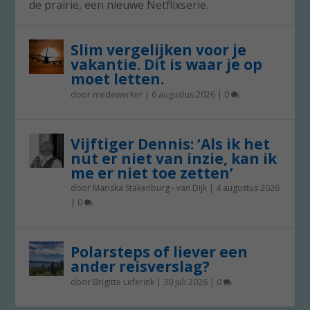
de prairie, een nieuwe Netflixserie.
Slim vergelijken voor je
vakantie. Dit is waar je op
moet letten.
door
medewerker
|
6 augustus 2026
|
0
Vijftiger Dennis: ‘Als ik het
nut er niet van inzie, kan ik
me er niet toe zetten’
door
Mariska Stakenburg - van Dijk
|
4 augustus 2026
|
0
Polarsteps of liever een
ander reisverslag?
door
Brigitte Leferink
|
30 juli 2026
|
0