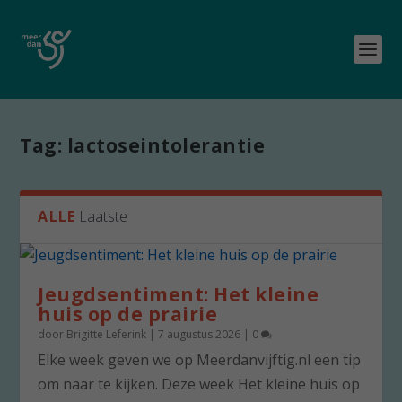
Tag:
lactoseintolerantie
ALLE
Laatste
Jeugdsentiment: Het kleine
huis op de prairie
door
Brigitte Leferink
|
7 augustus 2026
|
0
Elke week geven we op Meerdanvijftig.nl een tip
om naar te kijken. Deze week Het kleine huis op