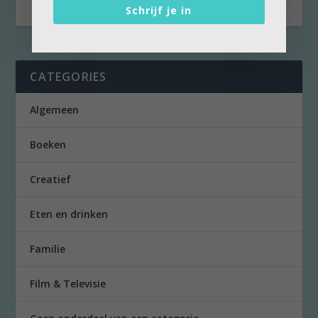
Schrijf je in
CATEGORIES
Algemeen
Boeken
Creatief
Eten en drinken
Familie
Film & Televisie