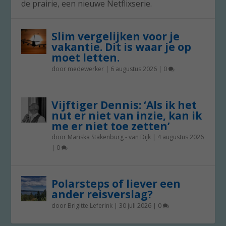
de prairie, een nieuwe Netflixserie.
Slim vergelijken voor je
vakantie. Dit is waar je op
moet letten.
door
medewerker
|
6 augustus 2026
|
0
Vijftiger Dennis: ‘Als ik het
nut er niet van inzie, kan ik
me er niet toe zetten’
door
Mariska Stakenburg - van Dijk
|
4 augustus 2026
|
0
Polarsteps of liever een
ander reisverslag?
door
Brigitte Leferink
|
30 juli 2026
|
0