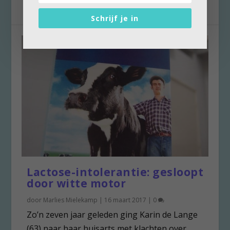
Schrijf je in
Lactose-intolerantie: gesloopt
door witte motor
door
Marlies Mielekamp
|
16 maart 2017
|
0
Zo’n zeven jaar geleden ging Karin de Lange
(63) naar haar huisarts met klachten over