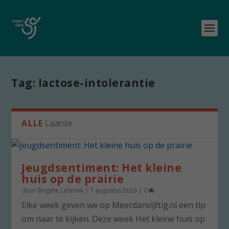
Tag:
lactose-intolerantie
ALLE
Laatste
Jeugdsentiment: Het kleine
huis op de prairie
door
Brigitte Leferink
|
7 augustus 2026
|
0
Elke week geven we op Meerdanvijftig.nl een tip
om naar te kijken. Deze week Het kleine huis op