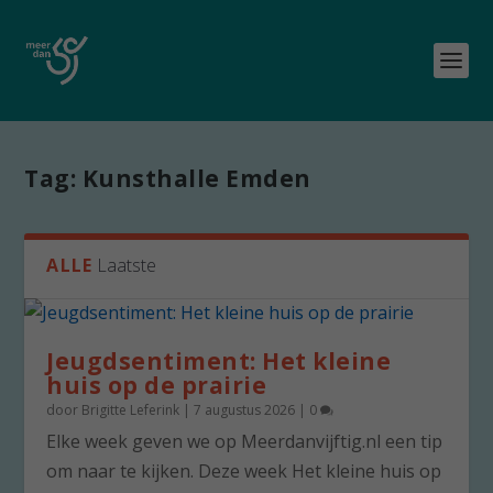
Tag:
Kunsthalle Emden
ALLE
Laatste
Jeugdsentiment: Het kleine
huis op de prairie
door
Brigitte Leferink
|
7 augustus 2026
|
0
Elke week geven we op Meerdanvijftig.nl een tip
om naar te kijken. Deze week Het kleine huis op