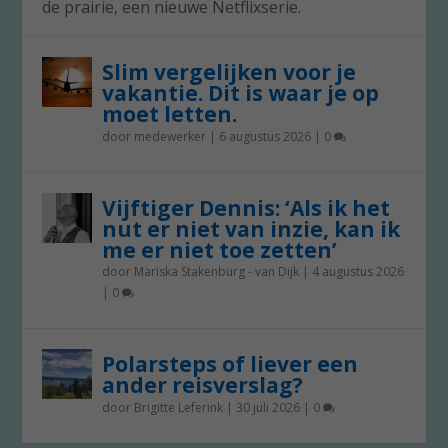
de prairie, een nieuwe Netflixserie.
Slim vergelijken voor je
vakantie. Dit is waar je op
moet letten.
door
medewerker
|
6 augustus 2026
|
0
Vijftiger Dennis: ‘Als ik het
nut er niet van inzie, kan ik
me er niet toe zetten’
door
Mariska Stakenburg - van Dijk
|
4 augustus 2026
|
0
Polarsteps of liever een
ander reisverslag?
door
Brigitte Leferink
|
30 juli 2026
|
0