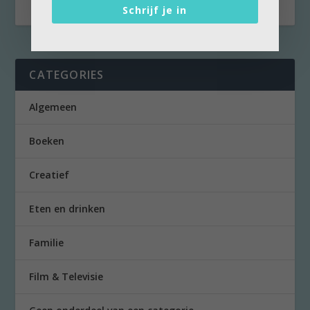
Schrijf je in
CATEGORIES
Algemeen
Boeken
Creatief
Eten en drinken
Familie
Film & Televisie